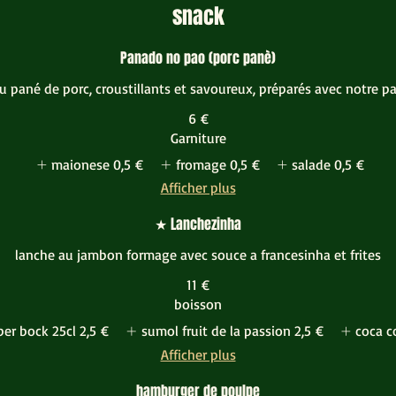
snack
Panado no pao (porc panè)
 pané de porc, croustillants et savoureux, préparés avec notre pa
6 €
Garniture
maionese
0,5 €
fromage
0,5 €
salade
0,5 €
Afficher plus
★ Lanchezinha
lanche au jambon formage avec souce a francesinha et frites
11 €
boisson
per bock 25cl
2,5 €
sumol fruit de la passion
2,5 €
coca c
Afficher plus
hamburger de poulpe