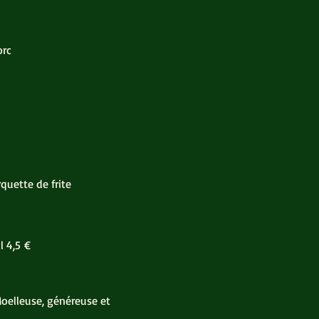
orc
quette de frite
l
4,5 €
Moelleuse, généreuse et