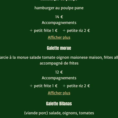
hamburger au poulpe pane
14 €
Accompagnements
petit frite
1 €
petite riz
2 €
Afficher plus
Galette morue
farcie à la morue salade tomate oignon maionese maison, frites a
accompagné de frites
12 €
Accompagnements
petit frite
1 €
petite riz
2 €
Afficher plus
Galette Bifanas
(viande porc) salade, oignons, tomates