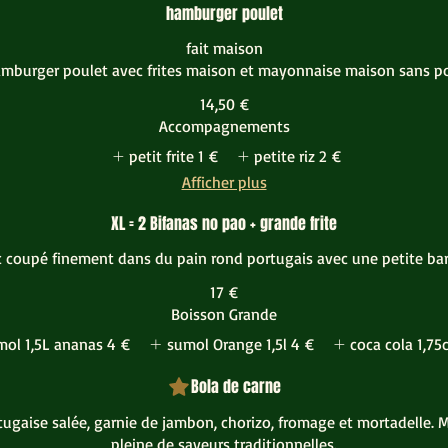
hamburger poulet
fait maison
mburger poulet avec frites maison et mayonnaise maison sans p
14,50 €
Accompagnements
petit frite
1 €
petite riz
2 €
Afficher plus
XL = 2 Bifanas no pao + grande frite
 coupé finement dans du pain rond portugais avec une petite bar
17 €
Boisson Grande
mol 1,5L ananas
4 €
sumol Orange 1,5l
4 €
coca cola 1,75c
Bola de carne
tugaise salée, garnie de jambon, chorizo, fromage et mortadelle. 
pleine de saveurs traditionnelles.